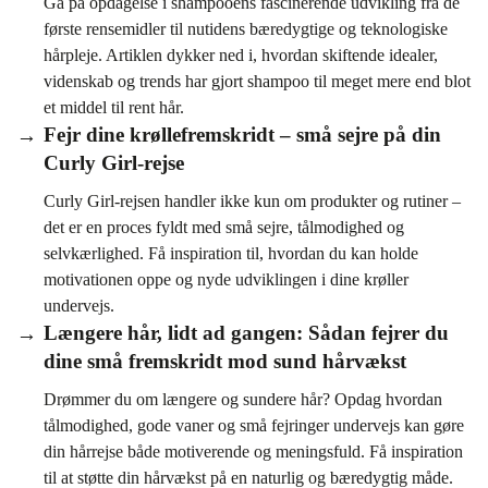
Gå på opdagelse i shampooens fascinerende udvikling fra de
første rensemidler til nutidens bæredygtige og teknologiske
hårpleje. Artiklen dykker ned i, hvordan skiftende idealer,
videnskab og trends har gjort shampoo til meget mere end blot
et middel til rent hår.
Fejr dine krøllefremskridt – små sejre på din
Curly Girl-rejse
Curly Girl-rejsen handler ikke kun om produkter og rutiner –
det er en proces fyldt med små sejre, tålmodighed og
selvkærlighed. Få inspiration til, hvordan du kan holde
motivationen oppe og nyde udviklingen i dine krøller
undervejs.
Længere hår, lidt ad gangen: Sådan fejrer du
dine små fremskridt mod sund hårvækst
Drømmer du om længere og sundere hår? Opdag hvordan
tålmodighed, gode vaner og små fejringer undervejs kan gøre
din hårrejse både motiverende og meningsfuld. Få inspiration
til at støtte din hårvækst på en naturlig og bæredygtig måde.