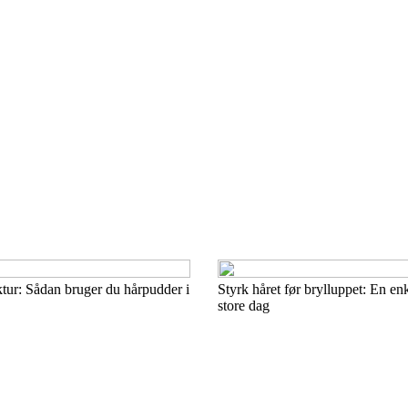
ktur: Sådan bruger du hårpudder i
Styrk håret før brylluppet: En enk
store dag