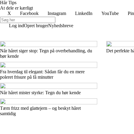
Hår Tips
At dele er kærligt
X
Facebook
Instagram
LinkedIn
YouTube
Pin
Log ind
Opret bruger
Nyhedsbreve
Når håret siger stop: Tegn på overbehandling, du
Det perfekte hå
bør kende
Fra hverdag til elegant: Sådan får du en mere
poleret frisure på få minutter
Når håret mister styrke: Tegn du bør kende
Tæm frizz med glattejern – og beskyt håret
samtidig