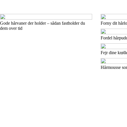
Gode hårvaner der holder – sådan fastholder du
Forny dit hårl
dem over tid
Fordel hårpud
Fejr dine krøll
Hårmousse som