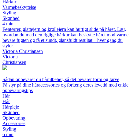
Hårkur
Varmebeskyttelse
Styling
Skønhed
4 min
Føntørrer, glattejern og krøllejern kan hurtigt slide på håret. Lær,
hvordan du med den rigtige hårkur kan beskytte håret mod varme,
bevare fugten og få et sundt, glansfuldt resultat – hver gang du
styler.
Victoria Christiansen
Victoria
Christiansen
Sådan opbevarer du hårtilbehør, så det bevarer form og farve
Få styr på dine håraccessories og forlæng deres levetid med enkle
opbevaringstips
Hår
Hår
Hårpleje
Skønhed
Opbevaring
Accessories
Styling
6 min