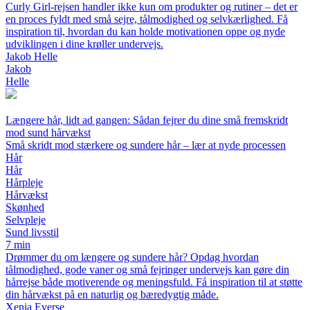
Curly Girl-rejsen handler ikke kun om produkter og rutiner – det er
en proces fyldt med små sejre, tålmodighed og selvkærlighed. Få
inspiration til, hvordan du kan holde motivationen oppe og nyde
udviklingen i dine krøller undervejs.
Jakob Helle
Jakob
Helle
Længere hår, lidt ad gangen: Sådan fejrer du dine små fremskridt
mod sund hårvækst
Små skridt mod stærkere og sundere hår – lær at nyde processen
Hår
Hår
Hårpleje
Hårvækst
Skønhed
Selvpleje
Sund livsstil
7 min
Drømmer du om længere og sundere hår? Opdag hvordan
tålmodighed, gode vaner og små fejringer undervejs kan gøre din
hårrejse både motiverende og meningsfuld. Få inspiration til at støtte
din hårvækst på en naturlig og bæredygtig måde.
Xenia Everse