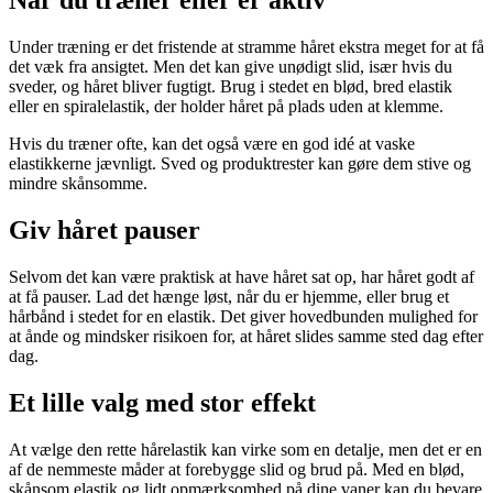
Når du træner eller er aktiv
Under træning er det fristende at stramme håret ekstra meget for at få
det væk fra ansigtet. Men det kan give unødigt slid, især hvis du
sveder, og håret bliver fugtigt. Brug i stedet en blød, bred elastik
eller en spiralelastik, der holder håret på plads uden at klemme.
Hvis du træner ofte, kan det også være en god idé at vaske
elastikkerne jævnligt. Sved og produktrester kan gøre dem stive og
mindre skånsomme.
Giv håret pauser
Selvom det kan være praktisk at have håret sat op, har håret godt af
at få pauser. Lad det hænge løst, når du er hjemme, eller brug et
hårbånd i stedet for en elastik. Det giver hovedbunden mulighed for
at ånde og mindsker risikoen for, at håret slides samme sted dag efter
dag.
Et lille valg med stor effekt
At vælge den rette hårelastik kan virke som en detalje, men det er en
af de nemmeste måder at forebygge slid og brud på. Med en blød,
skånsom elastik og lidt opmærksomhed på dine vaner kan du bevare