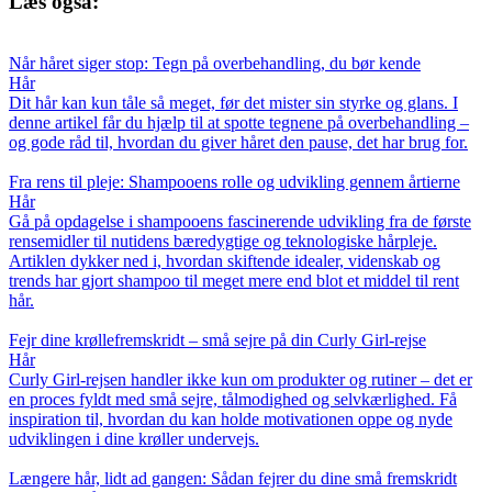
Læs også:
Når håret siger stop: Tegn på overbehandling, du bør kende
Hår
Dit hår kan kun tåle så meget, før det mister sin styrke og glans. I
denne artikel får du hjælp til at spotte tegnene på overbehandling –
og gode råd til, hvordan du giver håret den pause, det har brug for.
Fra rens til pleje: Shampooens rolle og udvikling gennem årtierne
Hår
Gå på opdagelse i shampooens fascinerende udvikling fra de første
rensemidler til nutidens bæredygtige og teknologiske hårpleje.
Artiklen dykker ned i, hvordan skiftende idealer, videnskab og
trends har gjort shampoo til meget mere end blot et middel til rent
hår.
Fejr dine krøllefremskridt – små sejre på din Curly Girl-rejse
Hår
Curly Girl-rejsen handler ikke kun om produkter og rutiner – det er
en proces fyldt med små sejre, tålmodighed og selvkærlighed. Få
inspiration til, hvordan du kan holde motivationen oppe og nyde
udviklingen i dine krøller undervejs.
Længere hår, lidt ad gangen: Sådan fejrer du dine små fremskridt