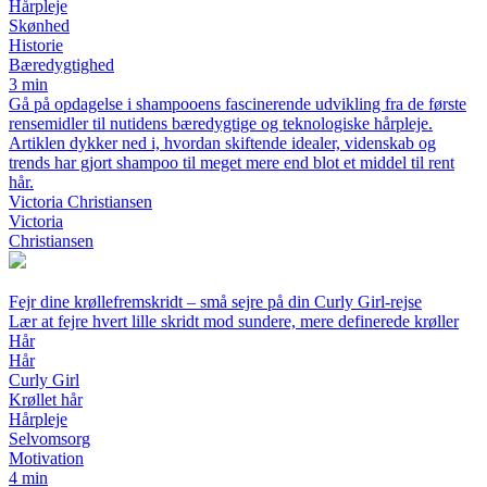
Hårpleje
Skønhed
Historie
Bæredygtighed
3 min
Gå på opdagelse i shampooens fascinerende udvikling fra de første
rensemidler til nutidens bæredygtige og teknologiske hårpleje.
Artiklen dykker ned i, hvordan skiftende idealer, videnskab og
trends har gjort shampoo til meget mere end blot et middel til rent
hår.
Victoria Christiansen
Victoria
Christiansen
Fejr dine krøllefremskridt – små sejre på din Curly Girl-rejse
Lær at fejre hvert lille skridt mod sundere, mere definerede krøller
Hår
Hår
Curly Girl
Krøllet hår
Hårpleje
Selvomsorg
Motivation
4 min