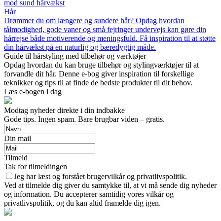
mod sund hårvækst
Hår
Drømmer du om længere og sundere hår? Opdag hvordan
tålmodighed, gode vaner og små fejringer undervejs kan gøre din
hårrejse både motiverende og meningsfuld. Få inspiration til at støtte
din hårvækst på en naturlig og bæredygtig måde.
Guide til hårstyling med tilbehør og værktøjer
Opdag hvordan du kan bruge tilbehør og stylingværktøjer til at
forvandle dit hår. Denne e-bog giver inspiration til forskellige
teknikker og tips til at finde de bedste produkter til dit behov.
Læs e-bogen i dag
Modtag nyheder direkte i din indbakke
Gode tips. Ingen spam. Bare brugbar viden – gratis.
Din mail
Tilmeld
Tak for tilmeldingen
Jeg har læst og forstået brugervilkår og privatlivspolitik.
Ved at tilmelde dig giver du samtykke til, at vi må sende dig nyheder
og information. Du accepterer samtidig vores vilkår og
privatlivspolitik, og du kan altid framelde dig igen.