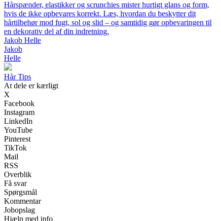
Hårspænder, elastikker og scrunchies mister hurtigt glans og form,
hvis de ikke opbevares korrekt. Læs, hvordan du beskytter dit
hårtilbehør mod fugt, sol og slid – og samtidig gør opbevaringen til
en dekorativ del af din indretning.
Jakob Helle
Jakob
Helle
Hår Tips
At dele er kærligt
X
Facebook
Instagram
LinkedIn
YouTube
Pinterest
TikTok
Mail
RSS
Overblik
Få svar
Spørgsmål
Kommentar
Jobopslag
Hjælp med info