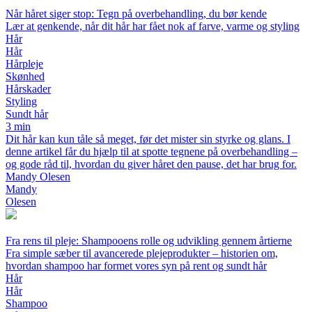
Når håret siger stop: Tegn på overbehandling, du bør kende
Lær at genkende, når dit hår har fået nok af farve, varme og styling
Hår
Hår
Hårpleje
Skønhed
Hårskader
Styling
Sundt hår
3 min
Dit hår kan kun tåle så meget, før det mister sin styrke og glans. I
denne artikel får du hjælp til at spotte tegnene på overbehandling –
og gode råd til, hvordan du giver håret den pause, det har brug for.
Mandy Olesen
Mandy
Olesen
Fra rens til pleje: Shampooens rolle og udvikling gennem årtierne
Fra simple sæber til avancerede plejeprodukter – historien om,
hvordan shampoo har formet vores syn på rent og sundt hår
Hår
Hår
Shampoo