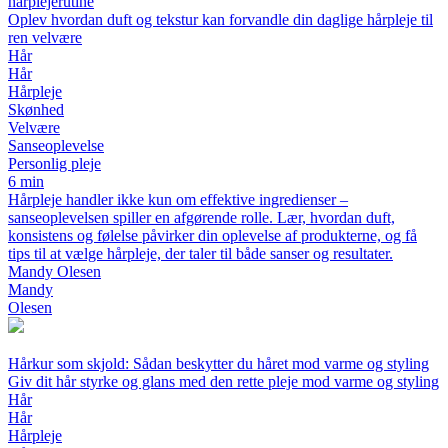
hårplejerutine
Oplev hvordan duft og tekstur kan forvandle din daglige hårpleje til
ren velvære
Hår
Hår
Hårpleje
Skønhed
Velvære
Sanseoplevelse
Personlig pleje
6 min
Hårpleje handler ikke kun om effektive ingredienser –
sanseoplevelsen spiller en afgørende rolle. Lær, hvordan duft,
konsistens og følelse påvirker din oplevelse af produkterne, og få
tips til at vælge hårpleje, der taler til både sanser og resultater.
Mandy Olesen
Mandy
Olesen
Hårkur som skjold: Sådan beskytter du håret mod varme og styling
Giv dit hår styrke og glans med den rette pleje mod varme og styling
Hår
Hår
Hårpleje