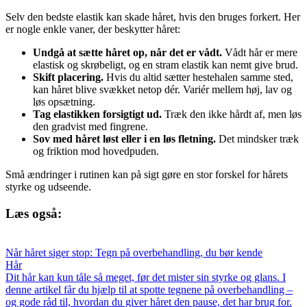
Selv den bedste elastik kan skade håret, hvis den bruges forkert. Her
er nogle enkle vaner, der beskytter håret:
Undgå at sætte håret op, når det er vådt.
Vådt hår er mere
elastisk og skrøbeligt, og en stram elastik kan nemt give brud.
Skift placering.
Hvis du altid sætter hestehalen samme sted,
kan håret blive svækket netop dér. Variér mellem høj, lav og
løs opsætning.
Tag elastikken forsigtigt ud.
Træk den ikke hårdt af, men løs
den gradvist med fingrene.
Sov med håret løst eller i en løs fletning.
Det mindsker træk
og friktion mod hovedpuden.
Små ændringer i rutinen kan på sigt gøre en stor forskel for hårets
styrke og udseende.
Læs også:
Når håret siger stop: Tegn på overbehandling, du bør kende
Hår
Dit hår kan kun tåle så meget, før det mister sin styrke og glans. I
denne artikel får du hjælp til at spotte tegnene på overbehandling –
og gode råd til, hvordan du giver håret den pause, det har brug for.