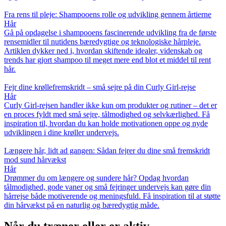
Fra rens til pleje: Shampooens rolle og udvikling gennem årtierne
Hår
Gå på opdagelse i shampooens fascinerende udvikling fra de første
rensemidler til nutidens bæredygtige og teknologiske hårpleje.
Artiklen dykker ned i, hvordan skiftende idealer, videnskab og
trends har gjort shampoo til meget mere end blot et middel til rent
hår.
Fejr dine krøllefremskridt – små sejre på din Curly Girl-rejse
Hår
Curly Girl-rejsen handler ikke kun om produkter og rutiner – det er
en proces fyldt med små sejre, tålmodighed og selvkærlighed. Få
inspiration til, hvordan du kan holde motivationen oppe og nyde
udviklingen i dine krøller undervejs.
Længere hår, lidt ad gangen: Sådan fejrer du dine små fremskridt
mod sund hårvækst
Hår
Drømmer du om længere og sundere hår? Opdag hvordan
tålmodighed, gode vaner og små fejringer undervejs kan gøre din
hårrejse både motiverende og meningsfuld. Få inspiration til at støtte
din hårvækst på en naturlig og bæredygtig måde.