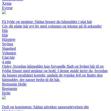
Xenia
Everse
Få fylde og struktur: Sådan bruger du hårpudder i glat hår
Giv dit glatte hår nyt liv med volumen og tekstur på få sekunder
Hår
Hår
Hårpleje
Styling
Skønhed
Volumen
Glat hår
4 min
Oplev, hvordan hårpudder kan forvandle fladt og livløst hår til en
fyldig frisure med struktur og hold. I denne guide lærer du, hvordan
du bruger produktet korrekt, undgår de typiske fejl og finder den
hårpudder, der passer bedst til dit hår.
Benjamin Helle
Benjamin
Helle
Duft og konsistens: Sådan påvirker sanseoplevelsen din