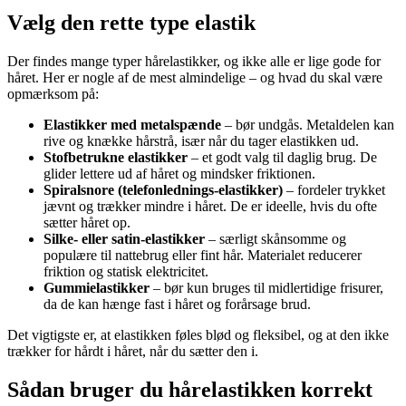
Vælg den rette type elastik
Der findes mange typer hårelastikker, og ikke alle er lige gode for
håret. Her er nogle af de mest almindelige – og hvad du skal være
opmærksom på:
Elastikker med metalspænde
– bør undgås. Metaldelen kan
rive og knække hårstrå, især når du tager elastikken ud.
Stofbetrukne elastikker
– et godt valg til daglig brug. De
glider lettere ud af håret og mindsker friktionen.
Spiralsnore (telefonlednings-elastikker)
– fordeler trykket
jævnt og trækker mindre i håret. De er ideelle, hvis du ofte
sætter håret op.
Silke- eller satin-elastikker
– særligt skånsomme og
populære til nattebrug eller fint hår. Materialet reducerer
friktion og statisk elektricitet.
Gummielastikker
– bør kun bruges til midlertidige frisurer,
da de kan hænge fast i håret og forårsage brud.
Det vigtigste er, at elastikken føles blød og fleksibel, og at den ikke
trækker for hårdt i håret, når du sætter den i.
Sådan bruger du hårelastikken korrekt