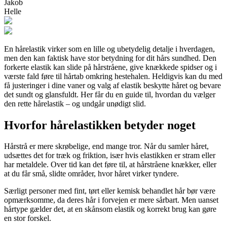
Jakob
Helle
En hårelastik virker som en lille og ubetydelig detalje i hverdagen,
men den kan faktisk have stor betydning for dit hårs sundhed. Den
forkerte elastik kan slide på hårstråene, give knækkede spidser og i
værste fald føre til hårtab omkring hestehalen. Heldigvis kan du med
få justeringer i dine vaner og valg af elastik beskytte håret og bevare
det sundt og glansfuldt. Her får du en guide til, hvordan du vælger
den rette hårelastik – og undgår unødigt slid.
Hvorfor hårelastikken betyder noget
Hårstrå er mere skrøbelige, end mange tror. Når du samler håret,
udsættes det for træk og friktion, især hvis elastikken er stram eller
har metaldele. Over tid kan det føre til, at hårstråene knækker, eller
at du får små, slidte områder, hvor håret virker tyndere.
Særligt personer med fint, tørt eller kemisk behandlet hår bør være
opmærksomme, da deres hår i forvejen er mere sårbart. Men uanset
hårtype gælder det, at en skånsom elastik og korrekt brug kan gøre
en stor forskel.