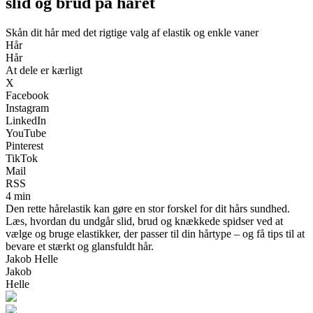
slid og brud på håret
Skån dit hår med det rigtige valg af elastik og enkle vaner
Hår
Hår
At dele er kærligt
X
Facebook
Instagram
LinkedIn
YouTube
Pinterest
TikTok
Mail
RSS
4 min
Den rette hårelastik kan gøre en stor forskel for dit hårs sundhed.
Læs, hvordan du undgår slid, brud og knækkede spidser ved at
vælge og bruge elastikker, der passer til din hårtype – og få tips til at
bevare et stærkt og glansfuldt hår.
Jakob Helle
Jakob
Helle