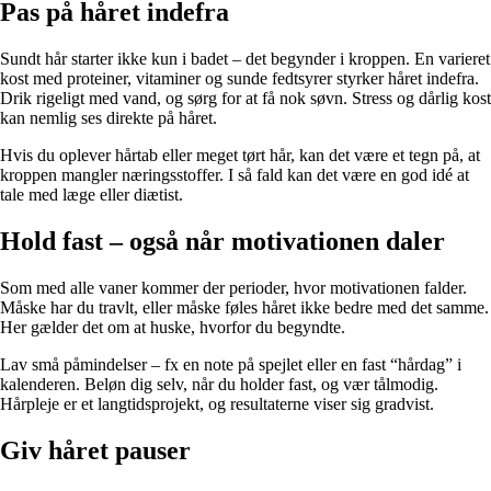
Pas på håret indefra
Sundt hår starter ikke kun i badet – det begynder i kroppen. En varieret
kost med proteiner, vitaminer og sunde fedtsyrer styrker håret indefra.
Drik rigeligt med vand, og sørg for at få nok søvn. Stress og dårlig kost
kan nemlig ses direkte på håret.
Hvis du oplever hårtab eller meget tørt hår, kan det være et tegn på, at
kroppen mangler næringsstoffer. I så fald kan det være en god idé at
tale med læge eller diætist.
Hold fast – også når motivationen daler
Som med alle vaner kommer der perioder, hvor motivationen falder.
Måske har du travlt, eller måske føles håret ikke bedre med det samme.
Her gælder det om at huske, hvorfor du begyndte.
Lav små påmindelser – fx en note på spejlet eller en fast “hårdag” i
kalenderen. Beløn dig selv, når du holder fast, og vær tålmodig.
Hårpleje er et langtidsprojekt, og resultaterne viser sig gradvist.
Giv håret pauser