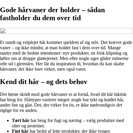
Gode hårvaner der holder – sådan
fastholder du dem over tid
Et sundt og velplejet hår kommer sjældent af sig selv. Det kræver gode
vaner – og ikke mindst, at man holder fast i dem over tid. Mange
starter med de bedste intentioner: nye produkter, en frisk klipning og
løfter om at droppe glattejernet. Men efter nogle uger glider rutinerne
ofte ud i glemslen. Her får du inspiration til, hvordan du kan skabe
hårvaner, der ikke bare virker, men også varer.
Kend dit hår – og dets behov
Det første skridt mod gode hårvaner er at forstå, hvad dit hår faktisk
har brug for. Hårtyper varierer meget: nogle har tykt og krøllet hår,
andre fint og glat. Det, der virker for én, er ikke nødvendigvis det
rigtige for en anden.
Tørt hår
har brug for fugt og næring – vælg produkter med
olier og proteiner.
Fint hår
har bedst af lette produkter, der ikke tynger.