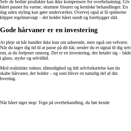
Selv de bedste produkter kan ikke kompensere for overbelastning. Giv
håret pauser fra varme, stramme frisurer og kemiske behandlinger. En
dag uden styling kan gøre underværker. Overvej også at få spidserne
klippet regelmæssigt – det holder håret sundt og forebygger slid.
Gode hårvaner er en investering
At pleje sit hår handler ikke kun om udseende, men også om velvære.
Når du tager dig tid til at passe på dit hår, sender du et signal til dig selv
om, at du fortjener omsorg. Det er en investering, der betaler sig – både
i glans, styrke og selvtillid.
Med realistiske rutiner, tålmodighed og lidt selvforkælelse kan du
skabe hårvaner, der holder – og som bliver en naturlig del af din
hverdag.
Når håret siger stop: Tegn på overbehandling, du bør kende