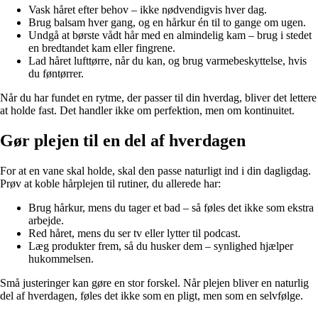
Vask håret efter behov – ikke nødvendigvis hver dag.
Brug balsam hver gang, og en hårkur én til to gange om ugen.
Undgå at børste vådt hår med en almindelig kam – brug i stedet
en bredtandet kam eller fingrene.
Lad håret lufttørre, når du kan, og brug varmebeskyttelse, hvis
du føntørrer.
Når du har fundet en rytme, der passer til din hverdag, bliver det lettere
at holde fast. Det handler ikke om perfektion, men om kontinuitet.
Gør plejen til en del af hverdagen
For at en vane skal holde, skal den passe naturligt ind i din dagligdag.
Prøv at koble hårplejen til rutiner, du allerede har:
Brug hårkur, mens du tager et bad – så føles det ikke som ekstra
arbejde.
Red håret, mens du ser tv eller lytter til podcast.
Læg produkter frem, så du husker dem – synlighed hjælper
hukommelsen.
Små justeringer kan gøre en stor forskel. Når plejen bliver en naturlig
del af hverdagen, føles det ikke som en pligt, men som en selvfølge.