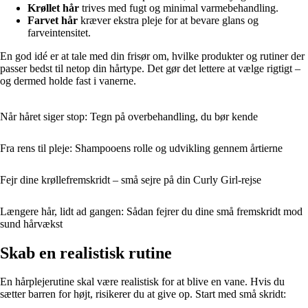
Krøllet hår
trives med fugt og minimal varmebehandling.
Farvet hår
kræver ekstra pleje for at bevare glans og
farveintensitet.
En god idé er at tale med din frisør om, hvilke produkter og rutiner der
passer bedst til netop din hårtype. Det gør det lettere at vælge rigtigt –
og dermed holde fast i vanerne.
Når håret siger stop: Tegn på overbehandling, du bør kende
Fra rens til pleje: Shampooens rolle og udvikling gennem årtierne
Fejr dine krøllefremskridt – små sejre på din Curly Girl-rejse
Længere hår, lidt ad gangen: Sådan fejrer du dine små fremskridt mod
sund hårvækst
Skab en realistisk rutine
En hårplejerutine skal være realistisk for at blive en vane. Hvis du
sætter barren for højt, risikerer du at give op. Start med små skridt: